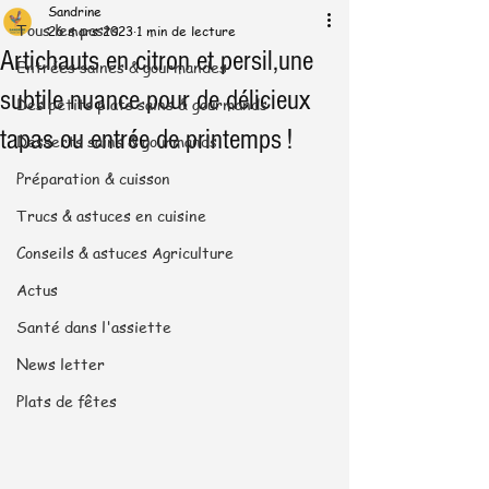
Sandrine
Tous les posts
26 mars 2023
1 min de lecture
Artichauts en citron et persil,une
Entrées saines & gourmandes
subtile nuance pour de délicieux
Des petits plats sains & gourmands
tapas ou entrée de printemps !
Desserts sains & gourmands
Préparation & cuisson
Trucs & astuces en cuisine
Conseils & astuces Agriculture
Actus
Santé dans l'assiette
News letter
Plats de fêtes