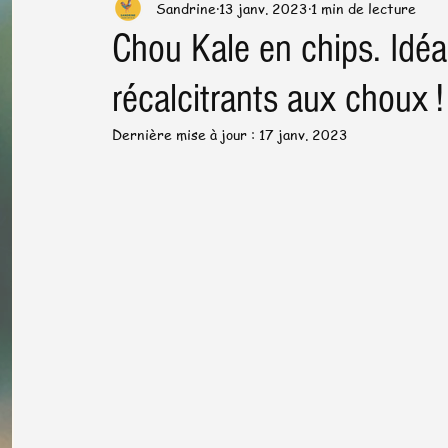
Sandrine
13 janv. 2023
1 min de lecture
Préparation & cuisson
Trucs & astuces en cuisine
Chou Kale en chips. Idéa
récalcitrants aux choux !
Santé dans l'assiette
News letter
Plats de fêtes
Dernière mise à jour :
17 janv. 2023