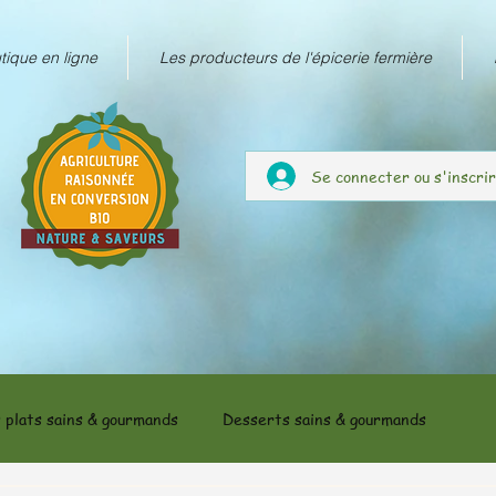
tique en ligne
Les producteurs de l'épicerie fermière
Se connecter ou s'inscri
 plats sains & gourmands
Desserts sains & gourmands