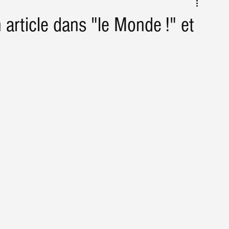
Conseils & astuces Agriculture
Actus
 article dans "le Monde !" et