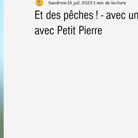
Sandrine
13 juil. 2022
1 min de lecture
Préparation & cuisson
Trucs & astuces en cuisine
Et des pêches ! - avec un
avec Petit Pierre
Santé dans l'assiette
News letter
Plats de fêtes