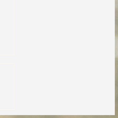
S :
9'4620) et
544)
 !