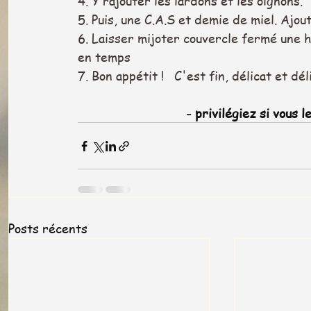
4. Y rajouter les lardons et les oignons.
5. Puis, une C.A.S et demie de miel. Ajou
6. Laisser mijoter couvercle fermé une 
en temps 
7. Bon appétit !   C'est fin, délicat et déli
- privilégiez si vous l
Posts récents