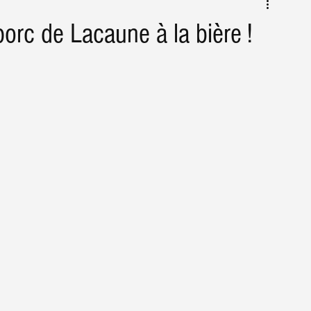
Conseils & astuces Agriculture
Actus
porc de Lacaune à la bière !