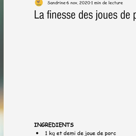
Sandrine
6 nov. 2020
1 min de lecture
Préparation & cuisson
Trucs & astuces en cuisine
La finesse des joues de 
Santé dans l'assiette
News letter
Plats de fêtes
INGREDIENTS
1 kg et demi de joue de porc