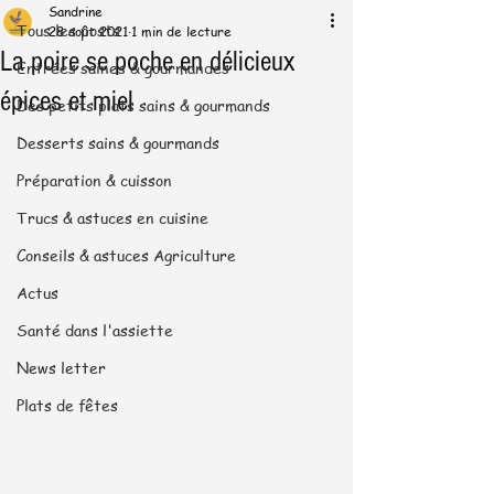
Sandrine
Tous les posts
28 août 2021
1 min de lecture
La poire se poche en délicieux
Entrées saines & gourmandes
épices et miel
Des petits plats sains & gourmands
Desserts sains & gourmands
Préparation & cuisson
Trucs & astuces en cuisine
Conseils & astuces Agriculture
Actus
Santé dans l'assiette
News letter
Plats de fêtes