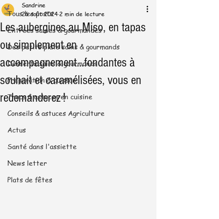
Sandrine
Tous les posts
26 août 2024
2 min de lecture
Les aubergines au Miso, en tapas
Entrées saines & gourmandes
ou simplement en
Des petits plats sains & gourmands
accompagnement...fondantes à
Desserts sains & gourmands
souhait et caramélisées, vous en
Préparation & cuisson
redemanderez !
Trucs & astuces en cuisine
Conseils & astuces Agriculture
Actus
Santé dans l'assiette
News letter
Plats de fêtes