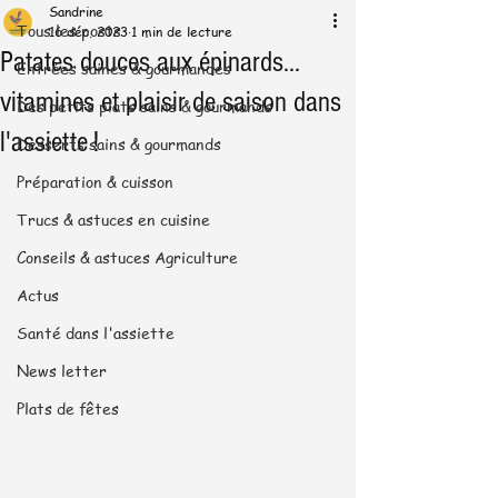
Sandrine
Tous les posts
16 déc. 2023
1 min de lecture
Patates douces aux épinards...
Entrées saines & gourmandes
vitamines et plaisir de saison dans
Des petits plats sains & gourmands
l'assiette !
Desserts sains & gourmands
Préparation & cuisson
Trucs & astuces en cuisine
Conseils & astuces Agriculture
Actus
Santé dans l'assiette
News letter
Plats de fêtes