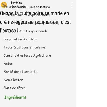
Sandrine
Tous les posts
22 déc. 2021
1 min de lecture
Quand la truffe noire se marie en
Entrées saines & gourmandes
crème légère au potimarron, c'est
Des petits plats sains & gourmands
l'extase !
Desserts sains & gourmands
Préparation & cuisson
Trucs & astuces en cuisine
Conseils & astuces Agriculture
Actus
Santé dans l'assiette
News letter
Plats de fêtes
Ingrédients