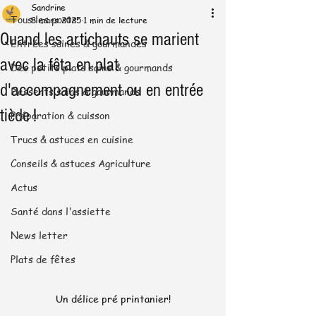
Sandrine
Tous les posts
8 mars 2025
1 min de lecture
Quand les artichauts se marient
Entrées saines & gourmandes
avec la fêta en plat
Des petits plats sains & gourmands
d'accompagnement ou en entrée
Desserts sains & gourmands
tiède !
Préparation & cuisson
Trucs & astuces en cuisine
Conseils & astuces Agriculture
Actus
Santé dans l'assiette
News letter
Plats de fêtes
Un délice pré printanier!