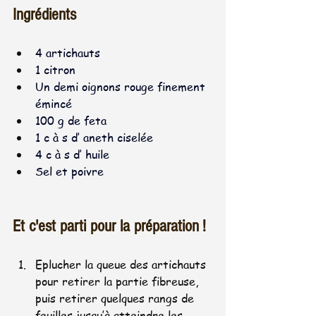
Ingrédients
4 
artichauts
1 
citron
Un demi 
oignons
 rouge finement 
émincé
100 g de feta 
1 c à s d’ aneth ciselée
4 c à s d’ huile
Sel et poivre
Et c'est parti pour la préparation !
Eplucher la queue des artichauts 
pour retirer la partie fibreuse, 
puis retirer quelques rangs de 
feuilles jusqu’à atteindre les 