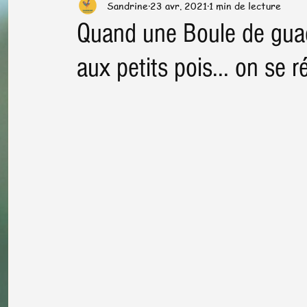
Sandrine
23 avr. 2021
1 min de lecture
Préparation & cuisson
Trucs & astuces en cuisine
Quand une Boule de gua
aux petits pois... on se r
Santé dans l'assiette
News letter
Plats de fêtes