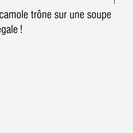
Conseils & astuces Agriculture
Actus
camole trône sur une soupe
égale !