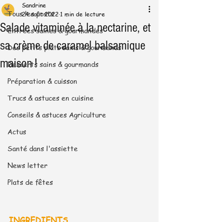
Sandrine
Tous les posts
24 août 2022
1 min de lecture
Salade vitaminée à la nectarine, et
Entrées saines & gourmandes
sa crème de caramel balsamique
Des petits plats sains & gourmands
maison !
Desserts sains & gourmands
Préparation & cuisson
Trucs & astuces en cuisine
Conseils & astuces Agriculture
Actus
Santé dans l'assiette
News letter
Plats de fêtes
INGREDIENTS