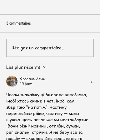
3 commentaires
Commandez, et faites vous livrer !
Rédigez un commentaire...
Un bocal santé naturel
!
Les plus récents
Ярослав Агин
15 janv.
Часом знаходжу ці джерела випадково, 
іноді хтось скине в чат, іноді сам 
зберігаю “на потім”. Частину 
переглядаю рідко, частину — коли 
шукаю щось локальне чи нестандартне.   
 Вони різні: новини, огляди, думки, 
регіональні стрічки. Я не беру все за 
правду — скоріше, для порівняння та 