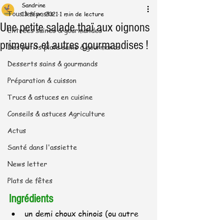
Sandrine
Tous les posts
13 févr. 2021
1 min de lecture
Une petite salade thaï aux oignons
Entrées saines & gourmandes
primeurs et autres gourmandises !
Des petits plats sains & gourmands
Desserts sains & gourmands
Préparation & cuisson
Trucs & astuces en cuisine
Conseils & astuces Agriculture
Actus
Santé dans l'assiette
News letter
Plats de fêtes
Ingrédients 
un demi choux chinois (ou autre 