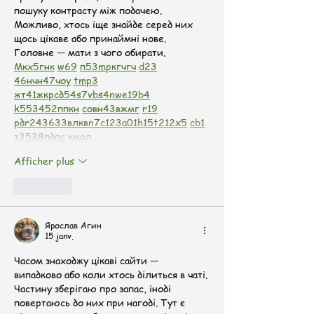
пошуку контрасту між подачею.  
Можливо, хтось іще знайде серед них 
щось цікаве або принаймні нове. 
Головне — мати з чого обирати.  
М
к
х
5
г
нк
w69
п
53
mp
кг
чг
ч
d23
46
н
чн
47
чо
у
tmp3
жт
41
ж
кр
сд
54
s7
vb
s4
nw
e19
b4
k55
34
52
пп
кн
с
о
вн
43
вж
мг
r19
рд
r24
36
33
вл
кв
n7
c123
a01
h15
t21
2x5
cb1
т
35
38
пд
пс
км
ол
 …
Afficher plus
J'aime
Ярослав Агин
15 janv.
Часом знаходжу цікаві сайти — 
випадково або коли хтось ділиться в чаті. 
Частину зберігаю про запас, іноді 
повертаюсь до них при нагоді. Тут є 