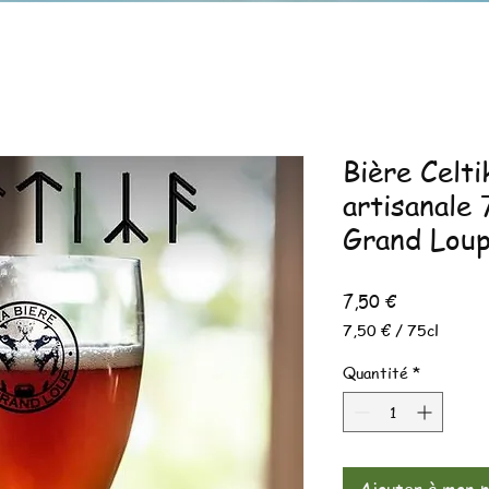
Bière Celt
artisanale 
Grand Lou
Prix
7,50 €
7,50 €
/
75cl
7,50 €
pour
Quantité
*
75
Centilitres