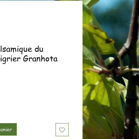
alsamique du
aigrier Granhota
anier