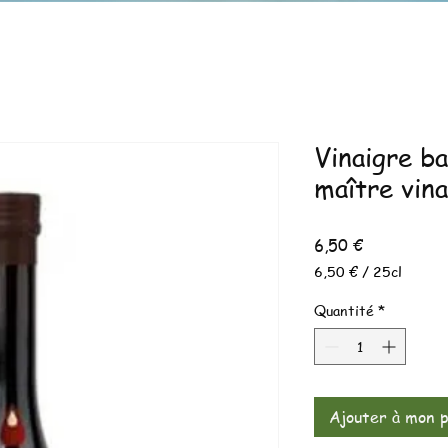
Vinaigre b
maître vin
Prix
6,50 €
6,50 €
/
25cl
6,50 €
pour
Quantité
*
25
Centilitres
Ajouter à mon p