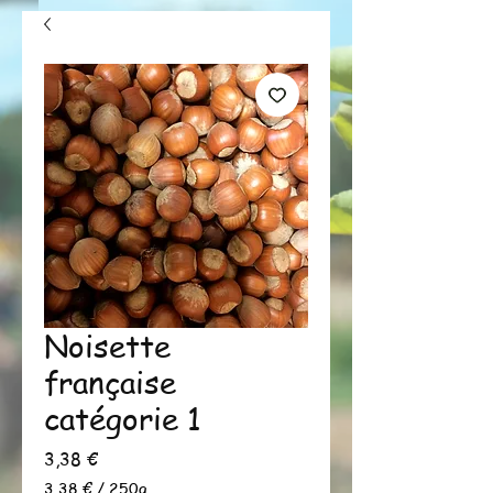
Noisette
française
catégorie 1
Prix
3,38 €
3,38 €
/
250g