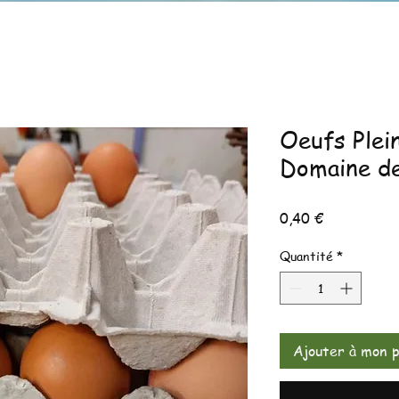
Oeufs Plein
Domaine de
Prix
0,40 €
Quantité
*
Ajouter à mon p