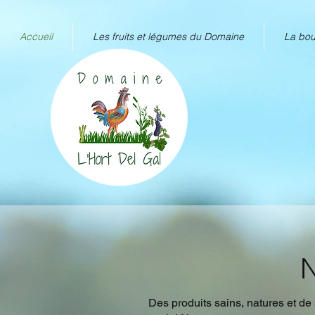
Accueil
Les fruits et légumes du Domaine
La bou
N
Des produits sains, natures et de 