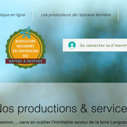
tique en ligne
Les producteurs de l'épicerie fermière
Se connecter ou s'inscri
os productions & servic
saison, ... sans en oublier l'inimitable saveur de la terre Langu