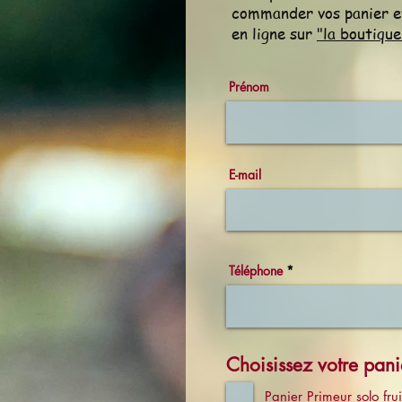
commander vos panier e
en ligne sur
"la boutique
Prénom
E-mail
Téléphone
Choisissez votre pani
Panier Primeur solo fr