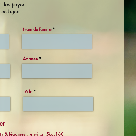
t les payer
 en ligne"
Nom de famille
Adresse
Ville
er
uits & légumes : environ 5kg,16€