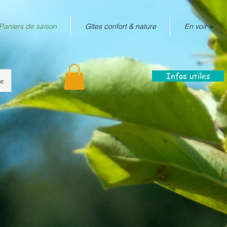
Paniers de saison
Gîtes confort & nature
En voir +
Infos utiles
re