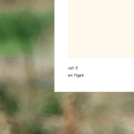
cat 2
en tiges