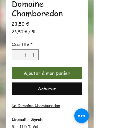
Domaine
Chamboredon
Prix
23,50 €
23,50 €
/
5l
23,50 €
pour
Quantité
*
5
Litres
Ajouter à mon panier
Acheter
Le Domaine Chamboredon
Cinsault - Syrah
5l – 11,5 % Vol.