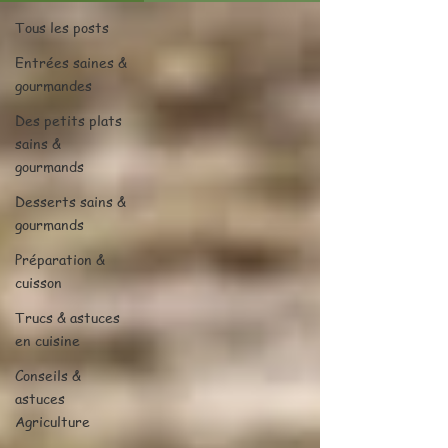
Tous les posts
Entrées saines &
gourmandes
Des petits plats
sains &
gourmands
Desserts sains &
gourmands
Préparation &
cuisson
Trucs & astuces
en cuisine
Conseils &
astuces
Agriculture