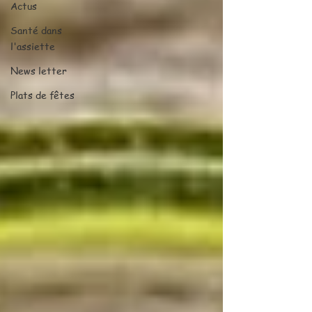
Actus
Santé dans
l'assiette
News letter
Plats de fêtes