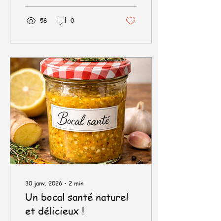
livraison à Béziers et
villages alentours.
58
0
30 janv. 2026
∙
2
min
Un bocal santé naturel
et délicieux !