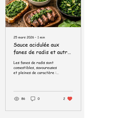
25 mars 2026
∙
1
min
Sauce acidulée aux
fanes de radis et autres
idées d'utilisation
Les fanes de radis sont
gustatives !
comestibles, savoureuses
et pleines de caractère :
un peu poivrées,
légèrement amères, et
très fraîches. Sauce
verte acidulée aux fanes
de radis (type chimichurri
86
0
2
léger) Parfait avec :
viandes grillées, poisson,
légumes rôtis, pommes de
terre. Ingrédients 1 belle