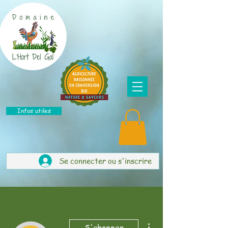
Infos utiles
Se connecter ou s'inscrire
Plus d'actions
S'abonner