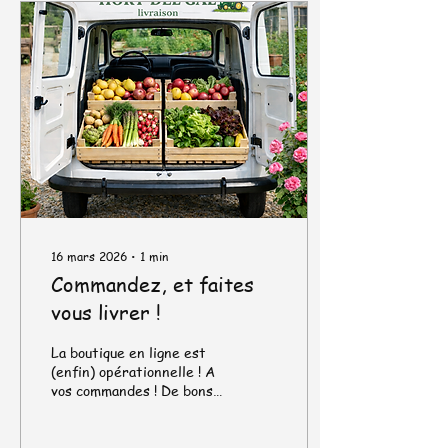
poignée de fanes de radis
(bien lavées) 1 gousse d’ail
1 c. à soupe de jus de
citron ou vinaigre (cidre
ou vin) 3 c. à soupe d’huile
d’olive Sel, poivre
Optionnel : un peu de miel
ou sirop d’érable (pour...
16 mars 2026
∙
1
min
Commandez, et faites
vous livrer !
La boutique en ligne est
(enfin) opérationnelle ! A
vos commandes ! De bons
fruits et légumes de
saison, et des produits
fermiers et locaux en