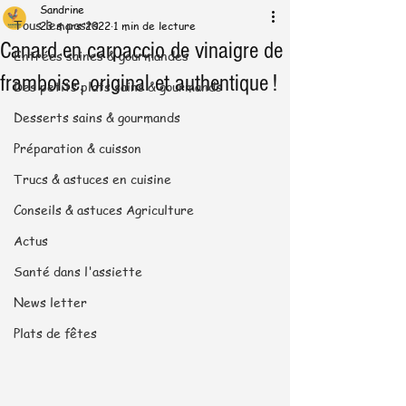
Sandrine
Tous les posts
23 mars 2022
1 min de lecture
Canard en carpaccio de vinaigre de
Entrées saines & gourmandes
framboise, original et authentique !
Des petits plats sains & gourmands
Desserts sains & gourmands
Préparation & cuisson
Trucs & astuces en cuisine
Conseils & astuces Agriculture
Actus
Santé dans l'assiette
News letter
Plats de fêtes