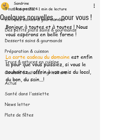
Sandrine
Tous les posts
14 mars 2024
1 min de lecture
Quelques nouvelles ... pour vous !
Entrées saines & gourmandes
Bonjour à toutes et à toutes ! Nous 
Des petits plats sains & gourmands
vous espérons en belle forme !
Desserts sains & gourmands
Préparation & cuisson
La carte cadeau du domaine 
est enfin 
Trucs & astuces en cuisine
là pour que vous puissiez, si vous le 
souhaitez... offrir à vos amis du local, 
Conseils & astuces Agriculture
du bon, du sain...!
Actus
Santé dans l'assiette
News letter
Plats de fêtes