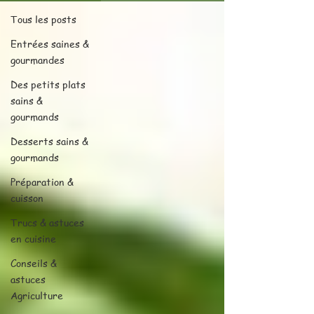
Tous les posts
Entrées saines &
gourmandes
Des petits plats
sains &
gourmands
Desserts sains &
gourmands
Préparation &
cuisson
Trucs & astuces
en cuisine
Conseils &
astuces
Agriculture