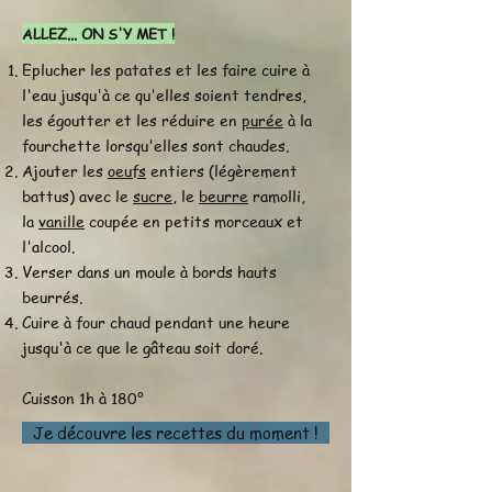
ALLEZ... ON S'Y MET !
Eplucher les patates et les faire cuire à
l'eau jusqu'à ce qu'elles soient tendres,
les égoutter et les réduire en
purée
à la
fourchette lorsqu'elles sont chaudes.
Ajouter les
oeufs
entiers (légèrement
battus) avec le
sucre
, le
beurre
ramolli,
la
vanille
coupée en petits morceaux et
l'alcool.
Verser dans un moule à bords hauts
beurrés.
Cuire à four chaud pendant une heure
jusqu'à ce que le gâteau soit doré.
Cuisson 1h à 180°
Je découvre les recettes du moment !