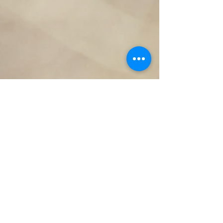
Notre chef cuisinier biterrois Petit
Pierre, et une de ses délicieuses recette
avec nos cueillettes !