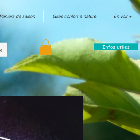
Paniers de saison
Gîtes confort & nature
En voir +
Infos utiles
re