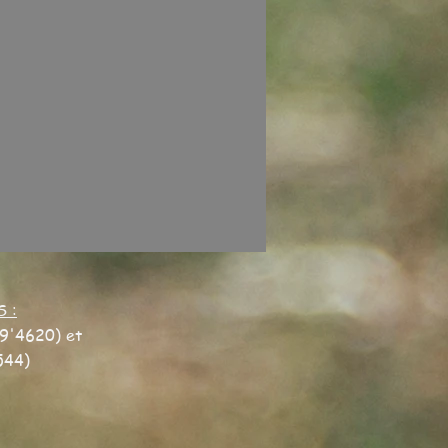
S :
9'4620) et
544)