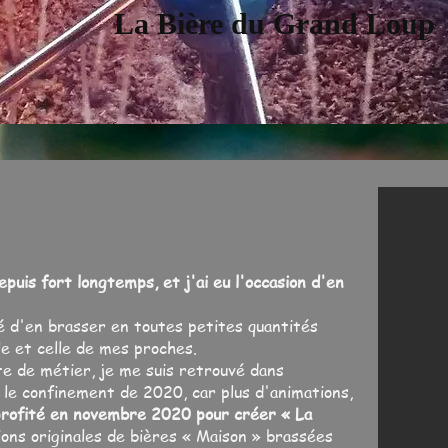
La Bière du Grand Loup
epuis fort longtemps, et j'ai eu l'occasion d'en
é d'en brasser en toutes petites quantités
e et celle de mes proches.
te de métier, je me suis retrouvé dans
t le confinement de 2020, car plus d'animations,
profité en novembre 2020 pour créer « La
ions originales de bières « Maison » brassées