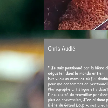
Chris Audié
" Je suis passionné par la bière d
déguster dans le monde entier.
Est venu un moment où j'ai décid
pour ma consommation personnell
Photographe artistique et vidéas
l'incapacité de travailler pendan
plus de spectacles,
J'en ai donc 
Bière du Grand Loup »
, des créat