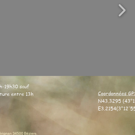
h-19h30 sauf
Coordonnées GP
eture entre 13h
N43.3295 (43°1
E3.2154(3°12'5
Sérignan 34500 Béziers.