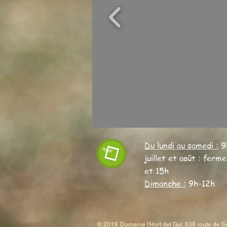
Du lundi au samedi :
9
juillet et août : ferm
et 15h
Dimanche :
9h-12h
© 2019. Domaine l'Hort del Gal. 638 route de 