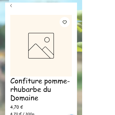
Confiture pomme-
rhubarbe du
Domaine
Prix
4,70 €
4,70 €
/
300g