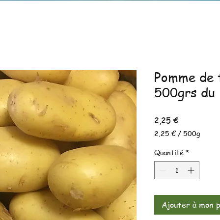
Pomme de t
500grs du
Prix
2,25 €
2,25 €
/
500g
2,25 €
pour
Quantité
*
500
Grammes
Ajouter à mon p