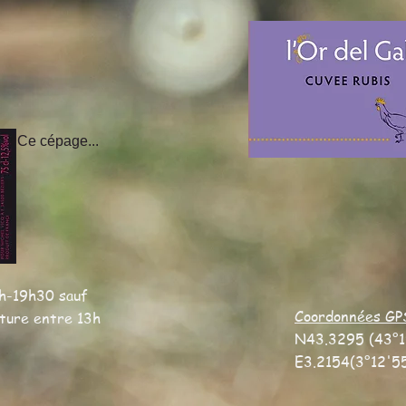
Ce cépage...
h-19h30 sauf
Coordonnées GP
eture entre 13h
N43.3295 (43°1
E3.2154(3°12'5