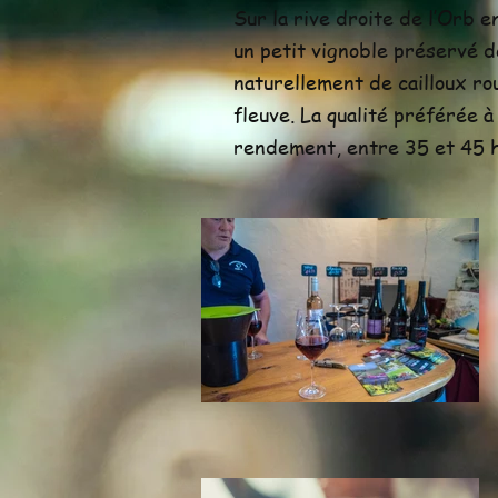
Sur la rive droite de l’Orb en
un petit vignoble préservé d
naturellement de cailloux ro
fleuve. La qualité préférée à
rendement, entre 35 et 45 hl