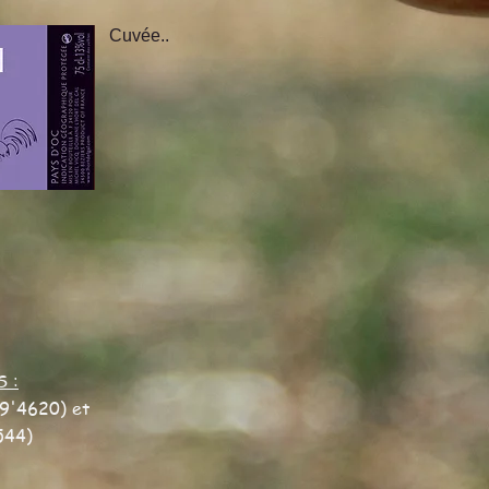
Cuvée..
S :
9'4620) et
544)