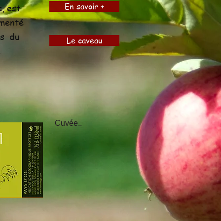
En savoir +
c, est
émenté
ns du
Le caveau
e
Cuvée..