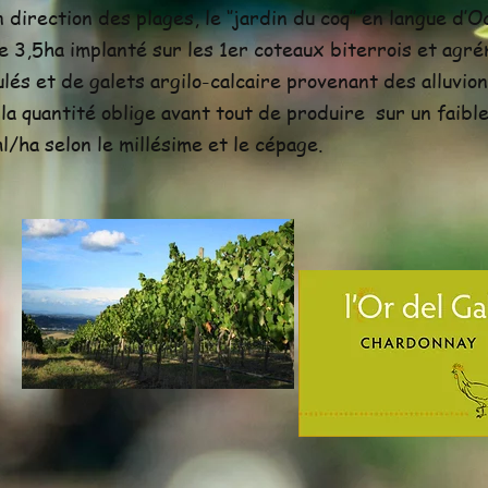
 direction des plages, le ‘’jardin du coq’’ en langue d’O
e 3,5ha implanté sur les 1er coteaux biterrois et agr
ulés et de galets argilo-calcaire provenant des alluvio
 la quantité oblige avant tout de produire sur un faibl
/ha selon le millésime et le cépage.