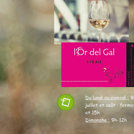
Du lundi au samedi :
9
juillet et août : ferm
et 15h
Dimanche :
9h-12h