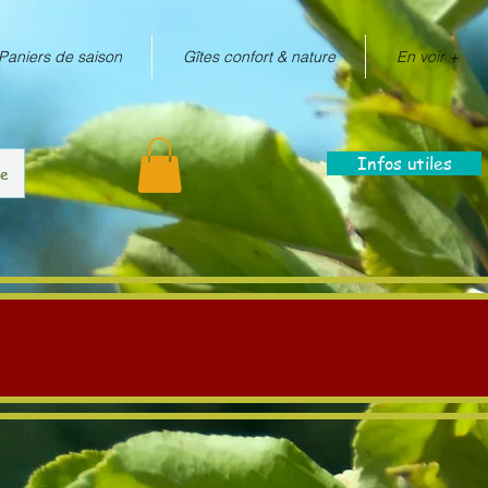
Paniers de saison
Gîtes confort & nature
En voir +
Infos utiles
re