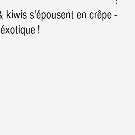
Conseils & astuces Agriculture
Actus
 kiwis s'épousent en crêpe -
éxotique !