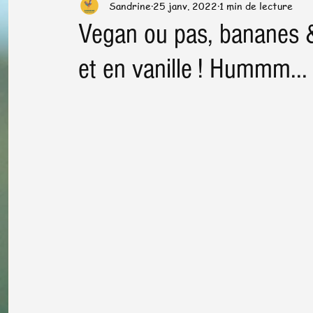
Sandrine
25 janv. 2022
1 min de lecture
Préparation & cuisson
Trucs & astuces en cuisine
Vegan ou pas, bananes &
et en vanille ! Hummm... 
Santé dans l'assiette
News letter
Plats de fêtes