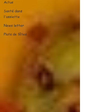
Actus
Santé dans
l'assiette
News letter
Plats de fêtes