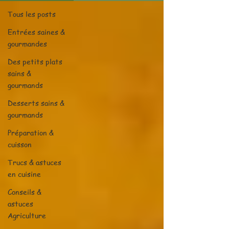
Tous les posts
Entrées saines &
gourmandes
Des petits plats
sains &
gourmands
Desserts sains &
gourmands
Préparation &
cuisson
Trucs & astuces
en cuisine
Conseils &
astuces
Agriculture