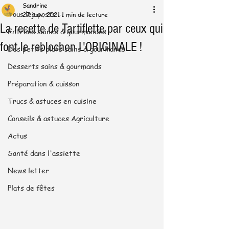
Sandrine
Tous les posts
27 janv. 2021
1 min de lecture
La recette de Tartiflette par ceux qui
Entrées saines & gourmandes
font le reblochon L'ORIGINALE !
Des petits plats sains & gourmands
Desserts sains & gourmands
Préparation & cuisson
Trucs & astuces en cuisine
Conseils & astuces Agriculture
Actus
Santé dans l'assiette
News letter
Plats de fêtes