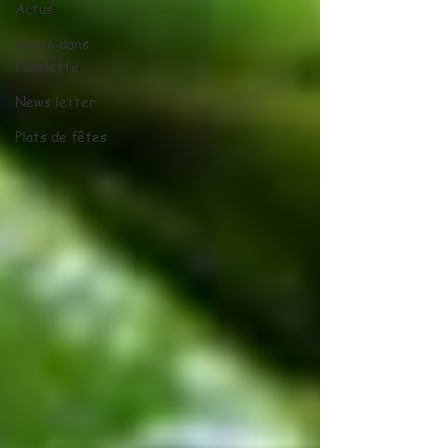
Actus
Santé dans
l'assiette
News letter
Plats de fêtes