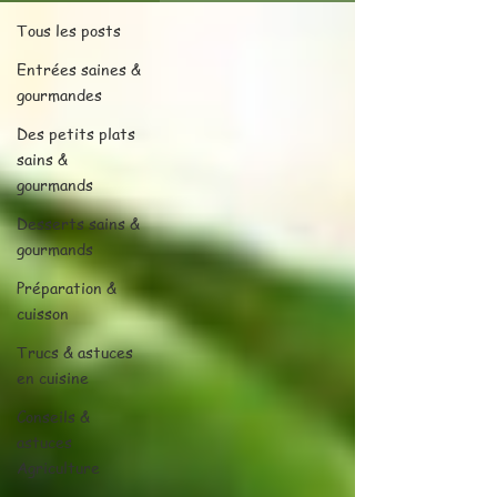
Tous les posts
Entrées saines &
gourmandes
Des petits plats
sains &
gourmands
Desserts sains &
gourmands
Préparation &
cuisson
Trucs & astuces
en cuisine
Conseils &
astuces
Agriculture