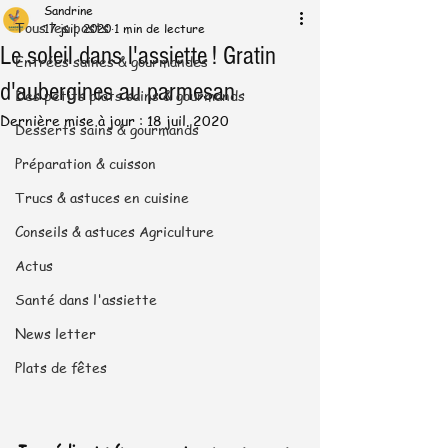
Sandrine
Tous les posts
17 juil. 2020
1 min de lecture
Le soleil dans l'assiette ! Gratin
Entrées saines & gourmandes
d'aubergines au parmesan
Des petits plats sains & gourmands
Dernière mise à jour :
18 juil. 2020
Desserts sains & gourmands
Préparation & cuisson
Trucs & astuces en cuisine
Conseils & astuces Agriculture
Actus
Santé dans l'assiette
News letter
Plats de fêtes